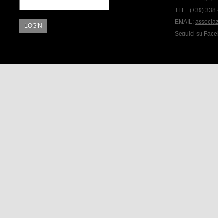
TEL.:
(+39) 338
EMAIL:
associa
LOGIN
Seguici su Fac