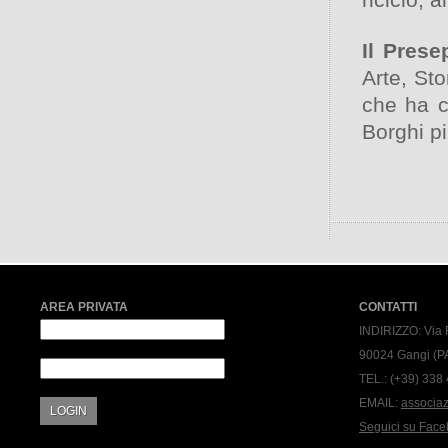
Il Prese
Arte, Sto
che ha c
Borghi più
AREA PRIVATA
CONTATTI
INDIRIZZO:
Via 
90024 Gangi (P
TEL.:
(+39) 338
EMAIL:
associa
LOGIN
Seguici su Fac