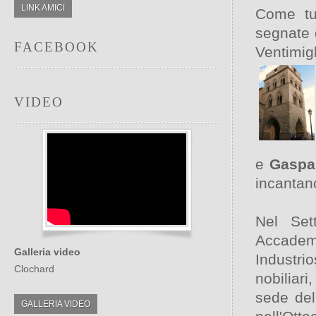
LINK AMICI
Come tut
segnate 
FACEBOOK
Ventimigl
VIDEO
e
Gaspa
incantan
Nel Set
Accademi
Galleria video
Industri
Clochard
nobiliari
sede del
GALLERIA VIDEO