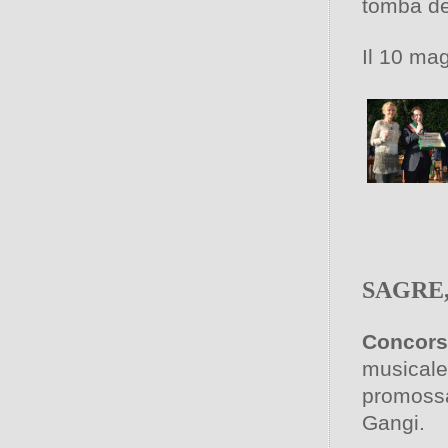
tomba de
Il 10 mag
SAGRE,
Concors
musicale
promoss
Gangi.