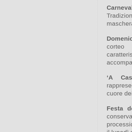
Carneva
Tradizion
mascherat
Domenic
corteo
caratter
accompag
‘A Ca
rappresen
cuore dei
Festa d
conserva
processio