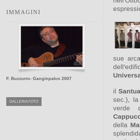
nell'Otto
espressio
IMMAGINI
sue arca
dell'edi
Univers
F. Buzzurro- Ganginpalco 2007
il
Santua
sec.), l
GALLERIA FOTO
verde 
Cappucc
della
Ma
splendi