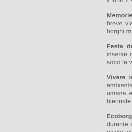
il lunedì
Memorie
breve via
borghi me
Festa d
inserite 
sotto la 
Vivere i
ambienta
umana e 
biennale 
Ecobor
durante i
riciclo, 