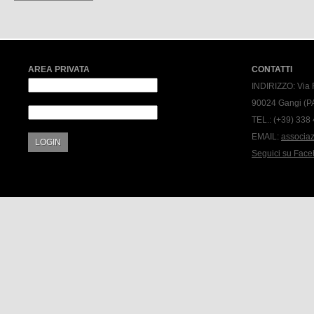
AREA PRIVATA
CONTATTI
INDIRIZZO:
Via 
90024 Gangi (P
TEL.:
(+39) 338
EMAIL:
associa
LOGIN
Seguici su Fac