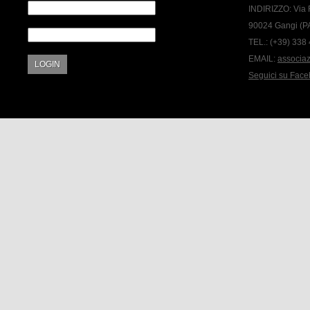
INDIRIZZO:
Via 
90024 Gangi (P
TEL.:
(+39) 338
EMAIL:
associa
LOGIN
Seguici su Fac