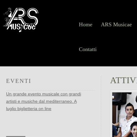
Home
ARS Musicae
Contatti
ATTIV
EVENTI
Un grande evento musicale con grandi
artisti e musiche dal mediterraneo. A
luglio biglietteria on line