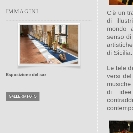
IMMAGINI
C'è un tr
di illus
mondo ar
senso di 
artistic
di Sicilia.
Le tele d
Esposizione del sax
versi del
musiche d
di idee
GALLERIA FOTO
contrad
contempo