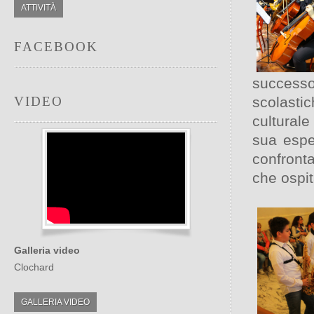
ATTIVITÀ
FACEBOOK
successo 
VIDEO
scolasti
culturale
sua espe
confronta
che ospit
Galleria video
Clochard
GALLERIA VIDEO