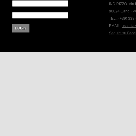
INDIRIZZO:
Via 
90024 Gangi (P
TEL.:
(+39) 338
EMAIL:
associa
LOGIN
Seguici su Fac